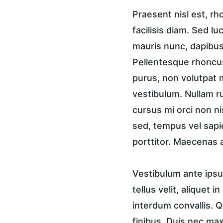
Praesent nisl est, r
facilisis diam. Sed lu
mauris nunc, dapibus 
Pellentesque rhoncus
purus, non volutpat m
vestibulum. Nullam ru
cursus mi orci non n
sed, tempus vel sapi
porttitor. Maecenas a
Vestibulum ante ipsum
tellus velit, aliquet 
interdum convallis. Q
finibus. Duis nec ma