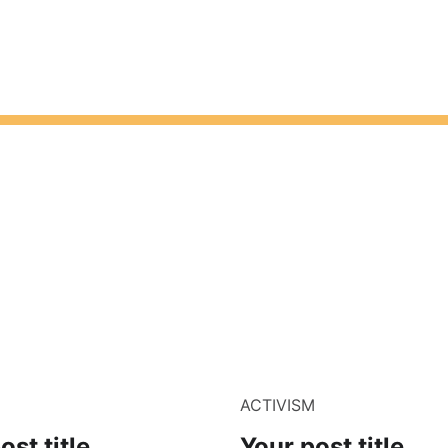
M
ACTIVISM
ost title
Your post title