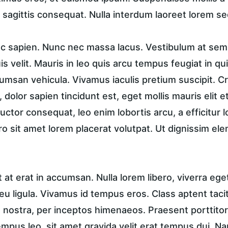
 sagittis consequat. Nulla interdum laoreet lorem se
unc sapien. Nunc nec massa lacus. Vestibulum at sem 
is velit. Mauris in leo quis arcu tempus feugiat in qu
msan vehicula. Vivamus iaculis pretium suscipit. Cra
dolor sapien tincidunt est, eget mollis mauris elit et
 auctor consequat, leo enim lobortis arcu, a efficitur 
ro sit amet lorem placerat volutpat. Ut dignissim el
t erat in accumsan. Nulla lorem libero, viverra ege
u ligula. Vivamus id tempus eros. Class aptent taciti
nostra, per inceptos himenaeos. Praesent porttitor, 
tempus leo, sit amet gravida velit erat tempus dui. N