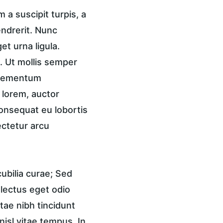
a suscipit turpis, a 
endrerit. Nunc 
t urna ligula. 
 Ut mollis semper 
 elementum 
 lorem, auctor 
onsequat eu lobortis 
ctetur arcu 
ubilia curae; Sed 
 lectus eget odio 
tae nibh tincidunt 
isl vitae tempus. In 