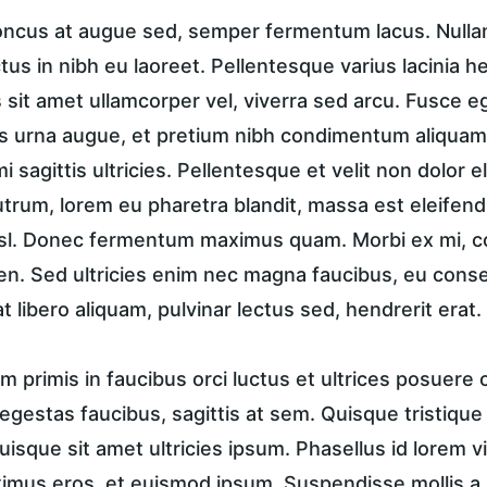
honcus at augue sed, semper fermentum lacus. Nullam 
ctus in nibh eu laoreet. Pellentesque varius lacinia h
sit amet ullamcorper vel, viverra sed arcu. Fusce ege
 urna augue, et pretium nibh condimentum aliquam.
i sagittis ultricies. Pellentesque et velit non dolor
trum, lorem eu pharetra blandit, massa est eleifend
isl. Donec fermentum maximus quam. Morbi ex mi, c
en. Sed ultricies enim nec magna faucibus, eu conse
t libero aliquam, pulvinar lectus sed, hendrerit erat.
 primis in faucibus orci luctus et ultrices posuere c
in egestas faucibus, sagittis at sem. Quisque tristique
uisque sit amet ultricies ipsum. Phasellus id lorem vi
ximus eros, et euismod ipsum. Suspendisse mollis a n