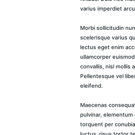
varius imperdiet arcu
Morbi sollicitudin n
scelerisque varius qu
lectus eget enim accu
ullamcorper euismod, 
convallis, nisl mollis
Pellentesque vel libe
eleifend.
Maecenas consequat a
pulvinar, elementum e
torquent per conubia 
luctus, risus tortor 