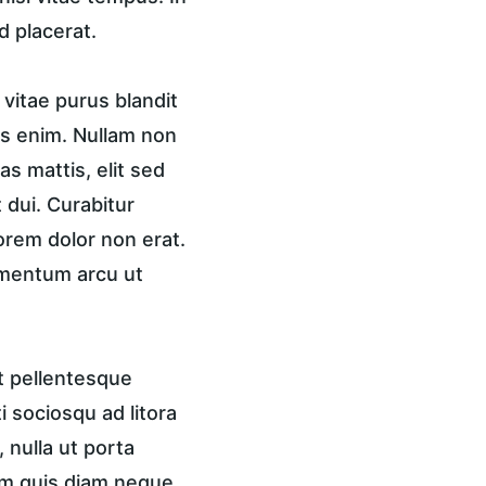
d placerat.
vitae purus blandit 
is enim. Nullam non 
s mattis, elit sed 
 dui. Curabitur 
lorem dolor non erat. 
ementum arcu ut 
t pellentesque 
 sociosqu ad litora 
nulla ut porta 
am quis diam neque. 