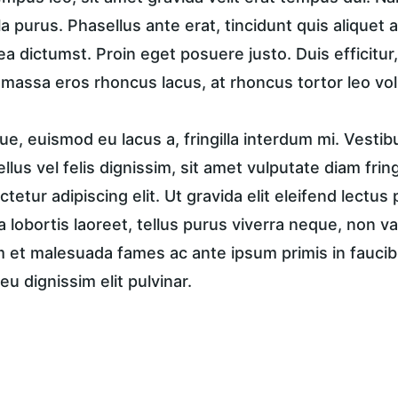
a purus. Phasellus ante erat, tincidunt quis aliquet a
ea dictumst. Proin eget posuere justo. Duis efficitur
, massa eros rhoncus lacus, at rhoncus tortor leo vol
e, euismod eu lacus a, fringilla interdum mi. Vestib
tellus vel felis dignissim, sit amet vulputate diam frin
tetur adipiscing elit. Ut gravida elit eleifend lectus 
a lobortis laoreet, tellus purus viverra neque, non va
et malesuada fames ac ante ipsum primis in faucibus
eu dignissim elit pulvinar.