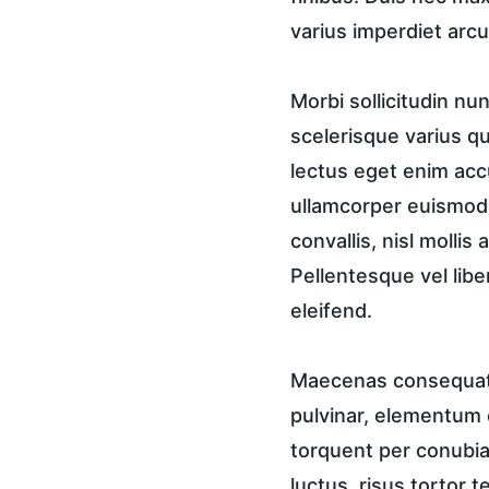
varius imperdiet arcu
Morbi sollicitudin n
scelerisque varius qu
lectus eget enim accu
ullamcorper euismod, 
convallis, nisl mollis
Pellentesque vel libe
eleifend.
Maecenas consequat a
pulvinar, elementum e
torquent per conubia 
luctus, risus tortor 