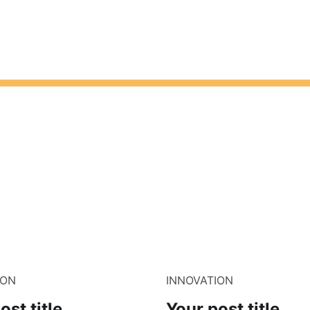
ION
INNOVATION
ost title
Your post title