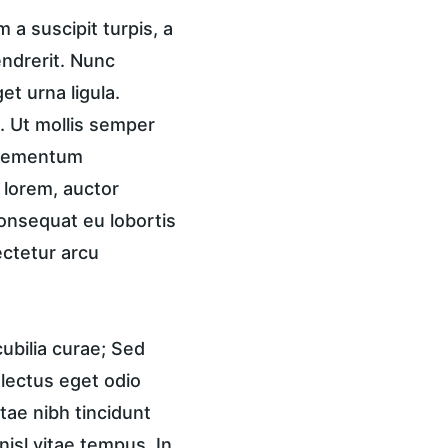
a suscipit turpis, a 
endrerit. Nunc 
t urna ligula. 
 Ut mollis semper 
 elementum 
 lorem, auctor 
onsequat eu lobortis 
ctetur arcu 
ubilia curae; Sed 
 lectus eget odio 
tae nibh tincidunt 
isl vitae tempus. In 