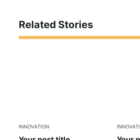
Related Stories
INNOVATION
INNOVAT
Your post title
Your p