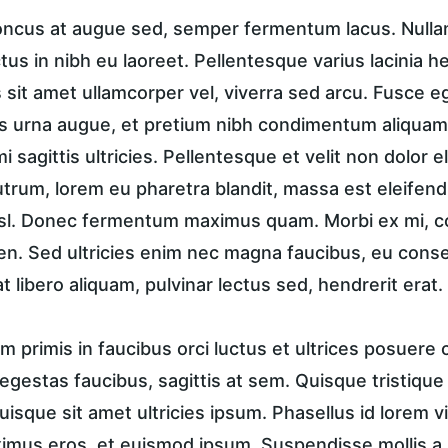
honcus at augue sed, semper fermentum lacus. Nullam 
ctus in nibh eu laoreet. Pellentesque varius lacinia h
sit amet ullamcorper vel, viverra sed arcu. Fusce ege
 urna augue, et pretium nibh condimentum aliquam.
i sagittis ultricies. Pellentesque et velit non dolor
trum, lorem eu pharetra blandit, massa est eleifend
isl. Donec fermentum maximus quam. Morbi ex mi, c
en. Sed ultricies enim nec magna faucibus, eu conse
t libero aliquam, pulvinar lectus sed, hendrerit erat.
 primis in faucibus orci luctus et ultrices posuere c
in egestas faucibus, sagittis at sem. Quisque tristique
uisque sit amet ultricies ipsum. Phasellus id lorem vi
ximus eros, et euismod ipsum. Suspendisse mollis a n