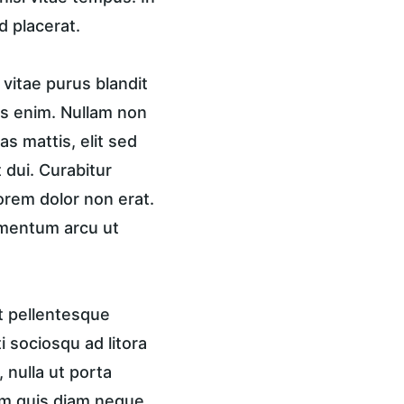
d placerat.
vitae purus blandit 
is enim. Nullam non 
s mattis, elit sed 
 dui. Curabitur 
lorem dolor non erat. 
ementum arcu ut 
t pellentesque 
 sociosqu ad litora 
nulla ut porta 
am quis diam neque. 