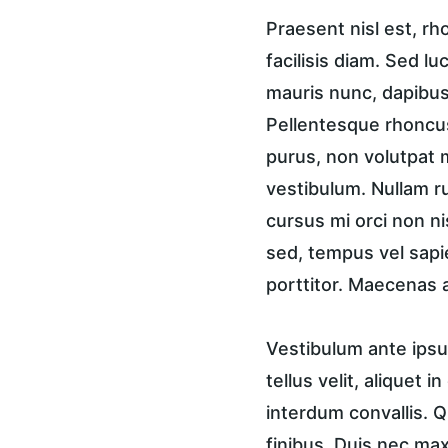
Praesent nisl est, r
facilisis diam. Sed lu
mauris nunc, dapibus 
Pellentesque rhoncus
purus, non volutpat m
vestibulum. Nullam ru
cursus mi orci non n
sed, tempus vel sapi
porttitor. Maecenas a
Vestibulum ante ipsum
tellus velit, aliquet 
interdum convallis. Q
finibus. Duis nec ma