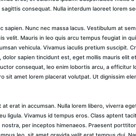
 sagittis consequat. Nulla interdum laoreet lorem se
unc sapien. Nunc nec massa lacus. Vestibulum at sem 
is velit. Mauris in leo quis arcu tempus feugiat in qu
msan vehicula. Vivamus iaculis pretium suscipit. Cra
dolor sapien tincidunt est, eget mollis mauris elit et
 auctor consequat, leo enim lobortis arcu, a efficitur 
ro sit amet lorem placerat volutpat. Ut dignissim el
t erat in accumsan. Nulla lorem libero, viverra ege
u ligula. Vivamus id tempus eros. Class aptent taciti
nostra, per inceptos himenaeos. Praesent porttitor, 
tempus leo, sit amet gravida velit erat tempus dui. N