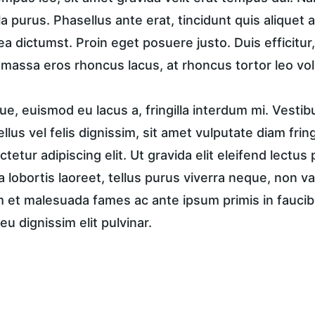
a purus. Phasellus ante erat, tincidunt quis aliquet a
ea dictumst. Proin eget posuere justo. Duis efficitur
, massa eros rhoncus lacus, at rhoncus tortor leo vol
e, euismod eu lacus a, fringilla interdum mi. Vestib
tellus vel felis dignissim, sit amet vulputate diam frin
tetur adipiscing elit. Ut gravida elit eleifend lectus 
a lobortis laoreet, tellus purus viverra neque, non va
et malesuada fames ac ante ipsum primis in faucibus
eu dignissim elit pulvinar.